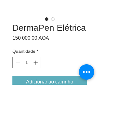
DermaPen Elétrica
Preço
150 000,00 AOA
Quantidade
*
Adicionar ao carrinho
Número de agulhas: 12 pinos
Tipo de agulhas: 0,25 mm, 0,5 mm, 1,0
milímetros, 1,5 mm, 2,0 mm
Material das agulhas: aço inoxidável
cirúrgico
Velocidade dos ciclos: 1000-7500R/MIN