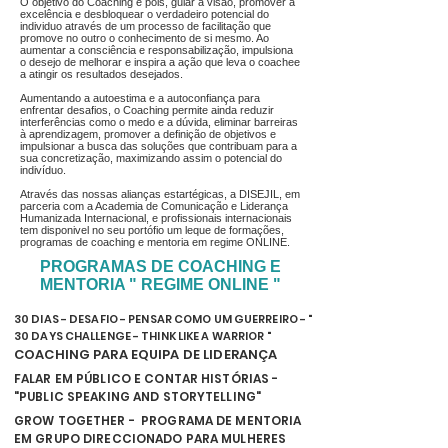
O objetivo do Coaching é pois, guiar a visão, promover a
excelência e desbloquear o verdadeiro potencial do
individuo através de um processo de facilitação que
promove no outro o conhecimento de si mesmo. Ao
aumentar a consciência e responsabilização, impulsiona
o desejo de melhorar e inspira a ação que leva o coachee
a atingir os resultados desejados.
Aumentando a autoestima e a autoconfiança para
enfrentar desafios, o Coaching permite ainda reduzir
interferências como o medo e a dúvida, eliminar barreiras
à aprendizagem, promover a definição de objetivos e
impulsionar a busca das soluções que contribuam para a
sua concretização, maximizando assim o potencial do
indivíduo.
Através das nossas alianças estartégicas, a DISEJIL, em
parceria com a Academia de Comunicação e Liderança
Humanizada Internacional, e profissionais internacionais
tem disponivel no seu portófio um leque de formações,
programas de coaching e mentoria em regime ONLINE.
PROGRAMAS DE COACHING E
MENTORIA " REGIME ONLINE "
30 DIAS - DESAFIO - PENSAR COMO UM GUERREIRO - "
30 DAYS CHALLENGE - THINK LIKE A WARRIOR "
COACHING PARA EQUIPA DE LIDERANÇA
FALAR EM PÚBLICO E CONTAR HISTÓRIAS -
"PUBLIC SPEAKING AND STORYTELLING"
GROW TOGETHER - PROGRAMA DE MENTORIA
EM GRUPO DIRECCIONADO PARA MULHERES