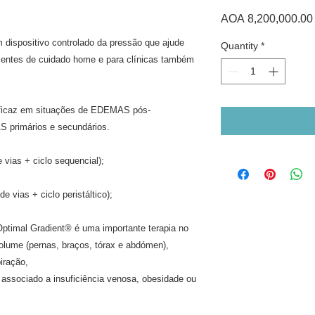
AOA 8,200,000.00
dispositivo controlado da pressão que ajude
Quantity
*
ientes de cuidado home e para clínicas também
ficaz em situações de EDEMAS pós-
 primários e secundários.
ias + ciclo sequencial);
ias + ciclo peristáltico);
mal Gradient® é uma importante terapia no
olume (pernas, braços, tórax e abdómen),
iração,
 associado a insuficiência venosa, obesidade ou