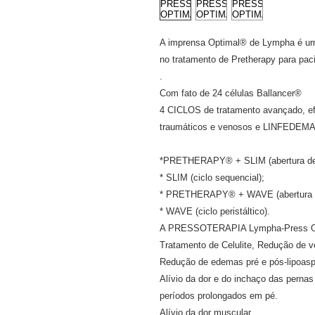
A imprensa Optimal® de Lympha é um 
no tratamento de Pretherapy para pac
.
Com fato de 24 células Ballancer®
4 CICLOS de tratamento avançado, e
traumáticos e venosos e LINFEDEMAS
*PRETHERAPY® + SLIM (abertura de v
* SLIM (ciclo sequencial);
* PRETHERAPY® + WAVE (abertura de v
* WAVE (ciclo peristáltico).
A PRESSOTERAPIA Lympha-Press Opti
Tratamento de Celulite, Redução de v
Redução de edemas pré e pós-lipoasp
Alívio da dor e do inchaço das pernas
períodos prolongados em pé.
Alívio da dor muscular,